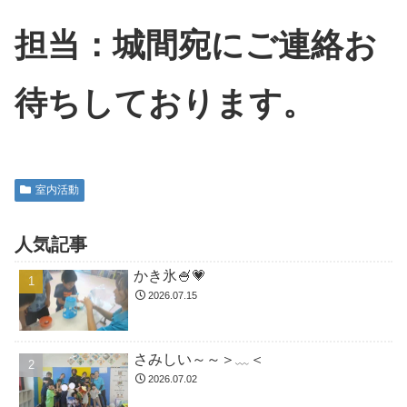
担当：城間宛にご連絡お
待ちしております。
室内活動
人気記事
かき氷🍧💗
2026.07.15
さみしい～～＞﹏＜
2026.07.02