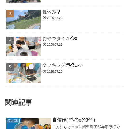
夏休み🎐
2026.07.23
おやつタイム🤤❣️
2026.07.29
クッキング🧑🏻‍🍳✨
2026.07.23
関連記事
自信作( *^-^)ρ(^0^* )
室内活動
こんにちは☺️☺️沖縄県島尻郡与那原町で