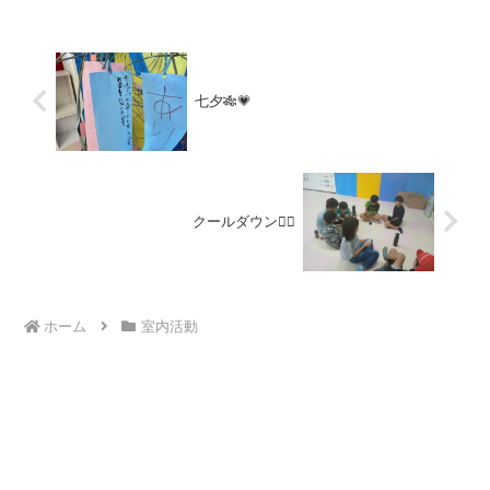
を髄時募集しております（...
七夕🎋💗
クールダウン😮‍💨
ホーム
室内活動