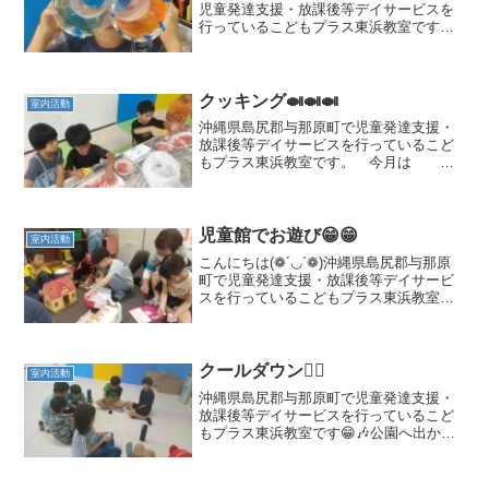
児童発達支援・放課後等デイサービスを
行っているこどもプラス東浜教室です。
🎈✨🎈✨😙双眼鏡✌️😁療育の見学、体験を
随時募集しております。👱👩‍🦱二歳児か
らご利用可能です🧑与那原町にお住まい
でなくてもご利...
クッキング🍛🍛🍛
室内活動
沖縄県島尻郡与那原町で児童発達支援・
放課後等デイサービスを行っているこど
もプラス東浜教室です。 今月は
🍛🍛🍛 カレーうどん👩‍🦱療育の見
学、体験を随時募集しております。👱二
歳児からご利用可能です🧑与那原町にお
住まいでなくてもご利用い...
児童館でお遊び😁😁
室内活動
こんにちは(❁´◡`❁)沖縄県島尻郡与那原
町で児童発達支援・放課後等デイサービ
スを行っているこどもプラス東浜教室で
す。お外は 雨☂児童館で 体 動かし
てきました o(*^＠^*)o療育の見学、体
験を臨時募集しております。与那原町に
お住まい...
クールダウン😮‍💨
室内活動
沖縄県島尻郡与那原町で児童発達支援・
放課後等デイサービスを行っているこど
もプラス東浜教室です😁🎶公園へ出かけ
た後のクールダウン中です🎶とても暑く
なっているので熱中症には十分に気を付
けて活動しています🥰療育の見学、体験