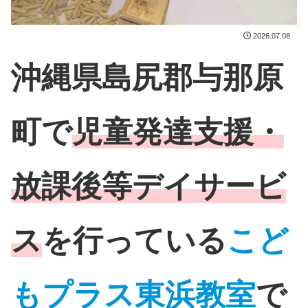
2026.07.08
沖縄県島尻郡与那原
町で
児童発達支援・
放課後等デイサービ
ス
を行っている
こど
もプラス東浜教室
で