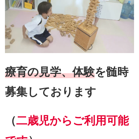
療育の見学
、体験
を髄時
募集しております
（
二歳児からご利用可能