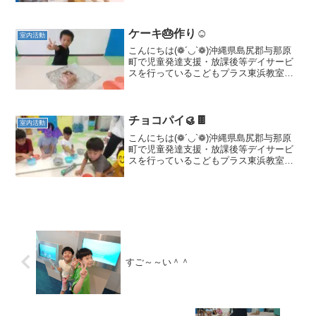
らご利用可能です🎈与那原町にお住まい
でなくてもご利用いただけますのでお気
軽にご連絡ください。当教...
ケーキ🎂作り☺️
室内活動
こんにちは(❁´◡`❁)沖縄県島尻郡与那原
町で児童発達支援・放課後等デイサービ
スを行っているこどもプラス東浜教室で
す。療育の見学、体験を随時募集してお
ります。二歳児からご利用可能です🧑👧
与那原町にお住まいでなくてもご利用い
ただけますのでお気...
チョコパイ🥮🍫
室内活動
こんにちは(❁´◡`❁)沖縄県島尻郡与那原
町で児童発達支援・放課後等デイサービ
スを行っているこどもプラス東浜教室で
す。みんなだいすきおやつ作り今回の
おやつ作りはチョコパイ療育の見学、体
験を臨時募集しております。与那原町に
お住まいでなくても...
すご～～い＾＾