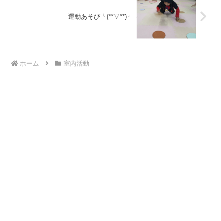
運動あそび╰(*°▽°*)╯
ホーム
室内活動