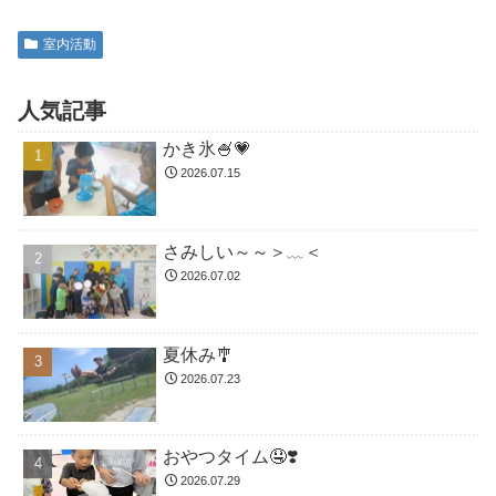
室内活動
人気記事
かき氷🍧💗
2026.07.15
さみしい～～＞﹏＜
2026.07.02
夏休み🎐
2026.07.23
おやつタイム🤤❣️
2026.07.29