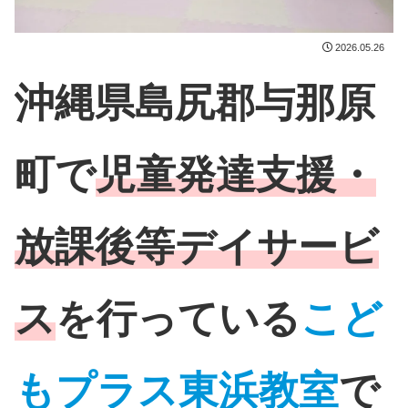
2026.05.26
沖縄県島尻郡与那原
町で
児童発達支援・
放課後等デイサービ
ス
を行っている
こど
もプラス東浜教室
で