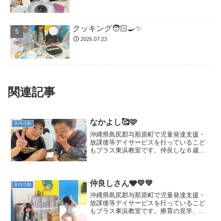
クッキング🧑🏻‍🍳✨
2026.07.23
関連記事
なかよし🥰🩷
室内活動
沖縄県島尻郡与那原町で児童発達支援・
放課後等デイサービスを行っているこど
もプラス東浜教室です。仲良しな６歳組
です🥰いつも一緒に遊んでいます(❁
´◡`❁)療育の見学、体験を随時募集してお
ります。🎈二歳児からご利用可能です🎈
与那原町にお住まいで...
仲良しさん🩶💛💚
室内活動
沖縄県島尻郡与那原町で児童発達支援・
放課後等デイサービスを行っているこど
もプラス東浜教室です。療育の見学、体
験を随時募集しております。🎈二歳児か