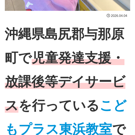
2026.04.04
沖縄県島尻郡与那原
町で
児童発達支援・
放課後等デイサービ
ス
を行っている
こど
もプラス東浜教室
で