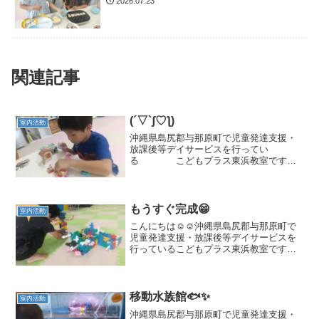
2026.07.23
関連記事
(´▽`ʃ♡ƪ)
室内活動
沖縄県島尻郡与那原町で児童発達支援・
放課後等デイサービスを行ってい
る こどもプラス東浜教室です。
療育の見学、体験を随時募集しておりま
す。👱二歳児からご利用可能です🧑与那
原町にお住まいでなくてもご利用いただ
けますのでお気軽にご連絡くださ...
もうすぐ完成😁
室内活動
こんにちは☺️☺️沖縄県島尻郡与那原町で
児童発達支援・放課後等デイサービスを
行っているこどもプラス東浜教室です。
療育の見学、体験を随時募集しておりま
す。👱👩‍🦱二歳児からご利用可能です🧑
与那原町にお住まいでなくてもご利用い
ただけますのでお気...
移動水族館🐟✨
室内活動
沖縄県島尻郡与那原町で児童発達支援・