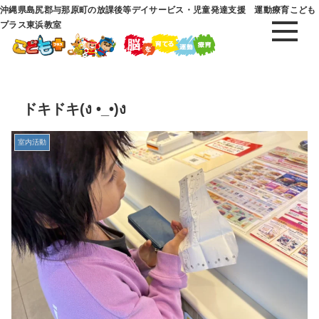
沖縄県島尻郡与那原町の放課後等デイサービス・児童発達支援 運動療育こども
プラス東浜教室
ドキドキ(ง •_•)ง
室内活動