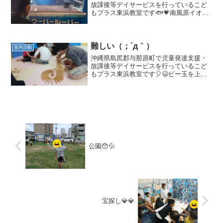
放課後等デイサービスを行っているこど
もプラス東浜教室です🐟💗南風原イオン
の『ふれあい移動水族館』へ行きました
🎶観察をしたり、お魚と触れ合うことが
でき、子どもたちも不思議な感覚を体験
することができました😊療...
難しい（；´д｀）ゞ
室内活動
沖縄県島尻郡与那原町で児童発達支援・
放課後等デイサービスを行っているこど
もプラス東浜教室です🎈😄ビー玉を上手
く転がしジェンガを倒せるように試行錯
誤して作りました✨療育の見学、体験を
髄時募集しております（二歳児からご利
用可能です）与那原町にお...
公園😯💦
宝探し💎💎