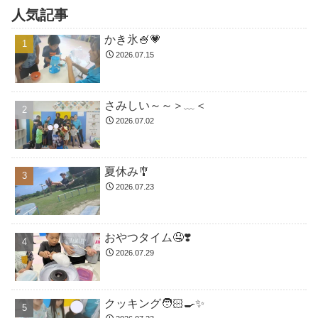
人気記事
かき氷🍧💗
2026.07.15
さみしい～～＞﹏＜
2026.07.02
夏休み🎐
2026.07.23
おやつタイム🤤❣️
2026.07.29
クッキング🧑🏻‍🍳✨