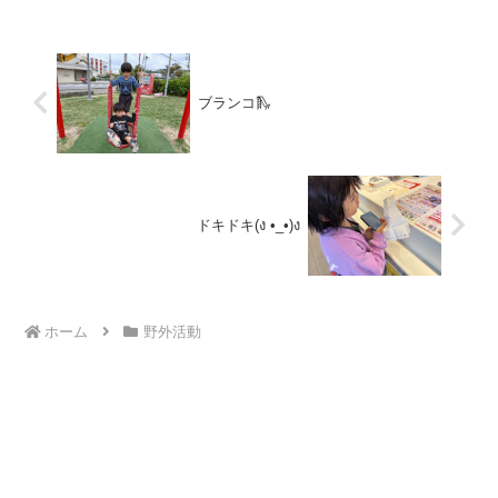
いただけますのでお...
ブランコ🛝
ドキドキ(ง •_•)ง
ホーム
野外活動