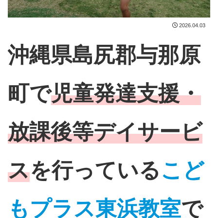
2026.04.03
沖縄県島尻郡与那原
町で
児童発達支援・
放課後等デイサービ
ス
を行っている
こど
もプラス東浜教室
で