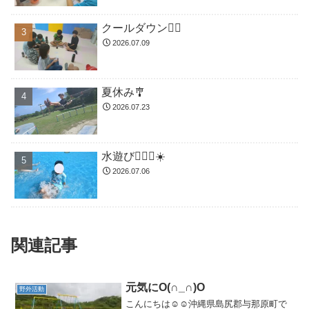
クールダウン😮‍💨
2026.07.09
夏休み🎐
2026.07.23
水遊び🏊🏻‍♂️☀️
2026.07.06
関連記事
元気にO(∩_∩)O
野外活動
こんにちは☺️☺️沖縄県島尻郡与那原町で