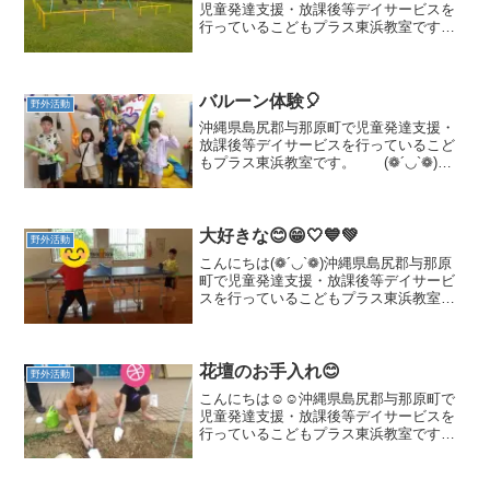
児童発達支援・放課後等デイサービスを
行っているこどもプラス東浜教室です。
😁公園でお遊び😃療育の見学、体験を随
時募集しております。👱👩‍🦱二歳児から
ご利用可能です🧑与那原町にお住まいで
なくてもご利用いた...
バルーン体験🎈
野外活動
沖縄県島尻郡与那原町で児童発達支援・
放課後等デイサービスを行っているこど
もプラス東浜教室です。 (❁´◡`❁)療
育の見学、体験を臨時募集しておりま
す。与那原町にお住まいでなくてもご利
用いただけますのでお気軽にご連絡くだ
さい。当教室の送迎可...
大好きな😊😁🤍💙💚
野外活動
こんにちは(❁´◡`❁)沖縄県島尻郡与那原
町で児童発達支援・放課後等デイサービ
スを行っているこどもプラス東浜教室で
す。遊びがいっぱい
🤎 💜 🩶 💚
🧡 🖤療育の見学、体験を臨時募
集しております。与那原...
花壇のお手入れ😊
野外活動
こんにちは☺️☺️沖縄県島尻郡与那原町で
児童発達支援・放課後等デイサービスを
行っているこどもプラス東浜教室です。
🎈✨🎈✨療育の見学、体験を随時募集して
おります。👱二歳児からご利用可能です
🧑与那原町にお住まいでなくてもご利用