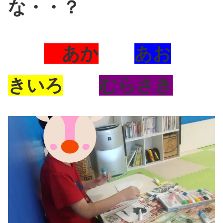
な・・？
あか
あお
きいろ
むらさき