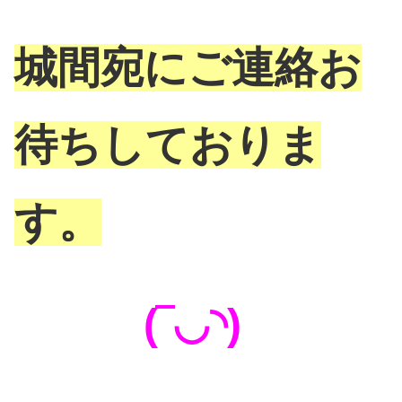
城間宛にご連絡お
待ちしておりま
す。
(‾◡◝)