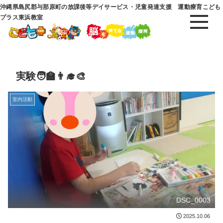
沖縄県島尻郡与那原町の放課後等デイサービス・児童発達支援 運動療育こども
プラス東浜教室
実験🧑‍🏫👨‍🎓🎨
室内活動
DSC_0003
2025.10.06