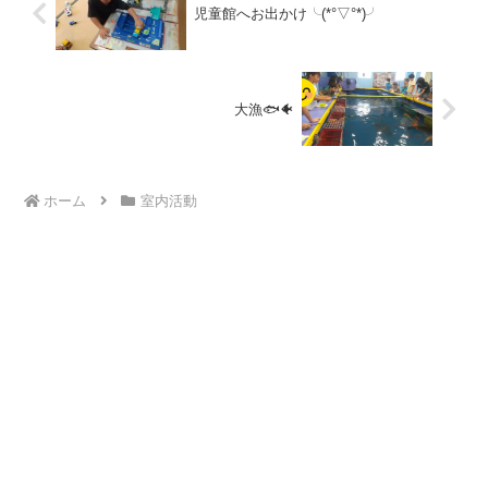
児童館へお出かけ╰(*°▽°*)╯
大漁🐟🐠
ホーム
室内活動