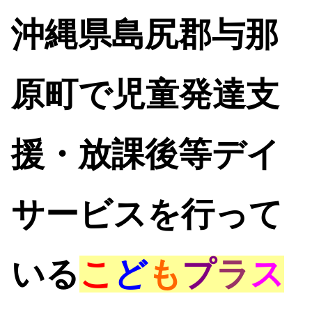
沖縄県島尻郡与那
原町で児童発達支
援・放課後等デイ
サービスを行って
いる
こ
ど
も
プ
ラ
ス