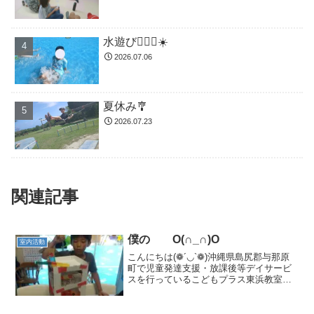
水遊び🏊🏻‍♂️☀️
2026.07.06
夏休み🎐
2026.07.23
関連記事
僕の O(∩_∩)O
室内活動
こんにちは(❁´◡`❁)沖縄県島尻郡与那原
町で児童発達支援・放課後等デイサービ
スを行っているこどもプラス東浜教室で
す。 (❁´◡`❁)自信作ビー玉コロコ
ロ ヾ(＠⌒ー⌒＠)ノ療育の見学、体験を
臨時募集しております。二歳児からご利