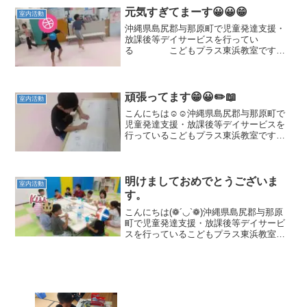
用可能です🧑...
元気すぎてまーす😀😀😁
室内活動
沖縄県島尻郡与那原町で児童発達支援・
放課後等デイサービスを行ってい
る こどもプラス東浜教室です。
お外は雨☂≧ ﹏ ≦ 室内で
元気いっぱい療育の見学、体験を随時募
集しております。🎈二歳児からご利用可
能です🎈与那原町にお住まい...
頑張ってます😁😀✏️📖
室内活動
こんにちは☺️☺️沖縄県島尻郡与那原町で
児童発達支援・放課後等デイサービスを
行っているこどもプラス東浜教室です。
🎈✨🎈✨療育の見学、体験を随時募集して
おります。👱👩‍🦱二歳児からご利用可能
です🧑与那原町にお住まいでなくてもご
利用いただけます...
明けましておめでとうございま
室内活動
す。
こんにちは(❁´◡`❁)沖縄県島尻郡与那原
町で児童発達支援・放課後等デイサービ
スを行っているこどもプラス東浜教室で
す。 (*^_^*)療育の見学、体験を臨時募
集しております。与那原町にお住まいで
なくてもご利用いただけますのでお気軽
にご連絡く...