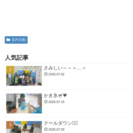
室内活動
人気記事
さみしい～～＞﹏＜
2026.07.02
かき氷🍧💗
2026.07.15
クールダウン😮‍💨
2026.07.09