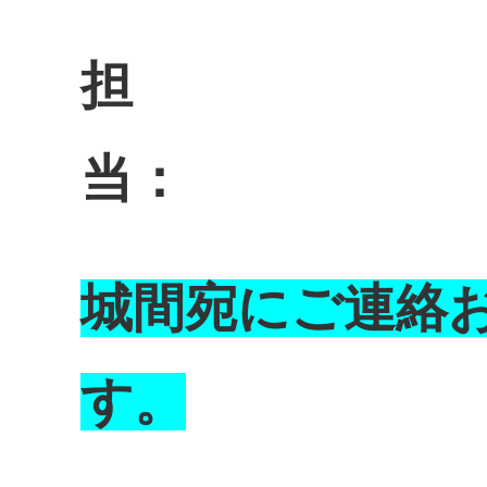
担
城間宛にご連絡
す。