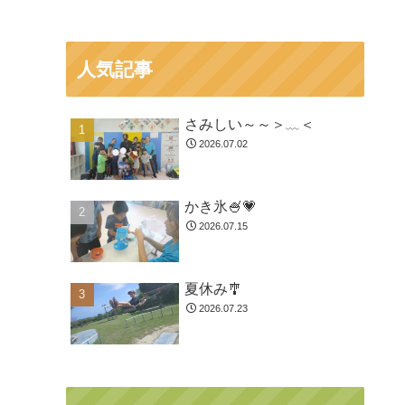
人気記事
さみしい～～＞﹏＜
2026.07.02
かき氷🍧💗
2026.07.15
夏休み🎐
2026.07.23