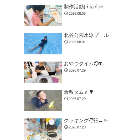
制作活動( •̀ ω •́ )✧
2026.08.05
北谷公園水泳プール
2026.08.01
おやつタイム🤤❣️
2026.07.29
倉敷ダム💧🌳
2026.07.29
クッキング🧑🏻‍🍳✨
2026.07.23