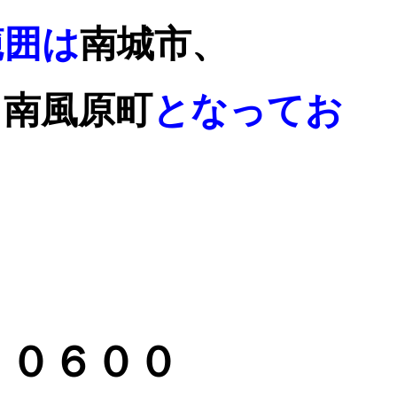
範囲は
南城市、
、南風原町
となってお
－０６００