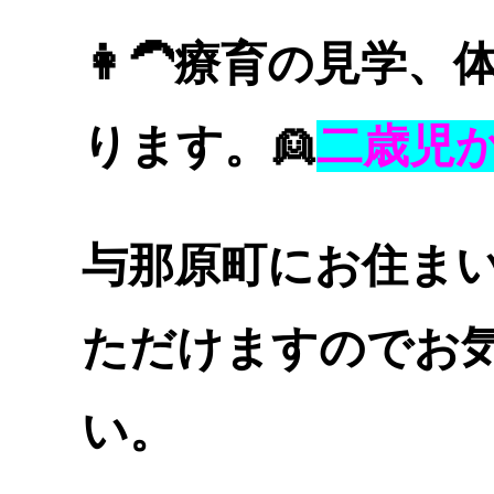
👩‍🦱
療育の見学、
ります。👱
二歳児
与那原町にお住ま
ただけますのでお
い
。