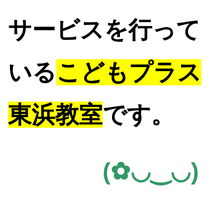
サービスを行って
いる
こどもプラス
東浜教室
です。
(✿◡‿◡)