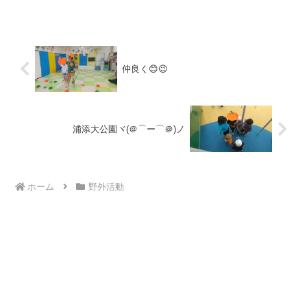
せん🆖❌療育の見学、体験を随時募集し
ております。二歳児か...
仲良く😊😉
浦添大公園ヾ(＠⌒ー⌒＠)ノ
ホーム
野外活動