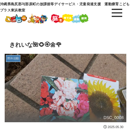
沖縄県島尻郡与那原町の放課後等デイサービス・児童発達支援 運動療育こども
プラス東浜教室
きれいな🌺🌻🏵️🌼🌹
野外活動
DSC_0008
2025.05.30