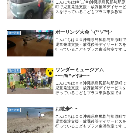
こんにちは(❁´◡`❁)沖縄県島尻郡与那原
町で児童発達支援・放課後等デイサービ
スを行っているこどもプラス東浜教室で
す。キレイにしてくれて ありがとう
(*^_^*)療育の見学、体験を臨時募集して
おります。与那原町にお住まいでなくて
もご利用い...
ボーリング大会╰(*°▽°*)╯
野外活動
こんにちは☺️☺️沖縄県島尻郡与那原町で
児童発達支援・放課後等デイサービスを
行っているこどもプラス東浜教室です。
🎈✨🎈✨☺️😍✨✨✨✨療育の見学、体験を
随時募集しております。二歳児からご利
用可能です🧑👧与那原町にお住まいでな
くてもご利用いた...
ワンダーミュージアム
野外活動
~~~///(^v^)\\\~~~
こんにちは☺️☺️沖縄県島尻郡与那原町で
児童発達支援・放課後等デイサービスを
行っているこどもプラス東浜教室です。
療育の見学、体験を随時募集しておりま
す。😊二歳児からご利用可能です😊与那
原町にお住まいでなくてもご利用いただ
お散歩^_~
野外活動
けますのでお気軽にご...
こんにちは☺️☺️沖縄県島尻郡与那原町で
児童発達支援・放課後等デイサービスを
行っているこどもプラス東浜教室です。
こどもプラスのお友達は 😁 元気
いっぱい😉クラゲに注意海にはつかりま