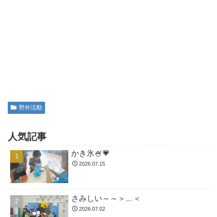
野外活動
人気記事
かき氷🍧💗
2026.07.15
さみしい～～＞﹏＜
2026.07.02