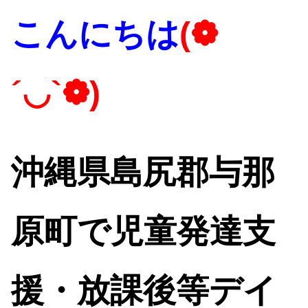
こんにちは
(❁
´◡`❁)
沖縄県島尻郡与那
原町で児童発達支
援・放課後等デイ