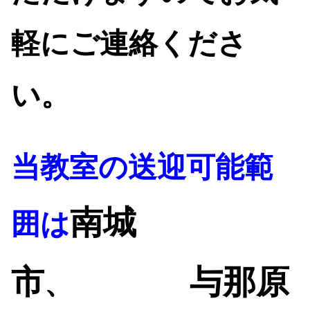
軽にご連絡くださ
い
。
当教室の送迎可能範
南城
囲は
市
与那原
、