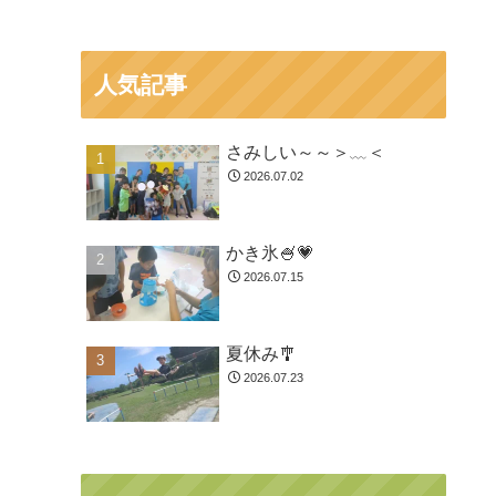
人気記事
さみしい～～＞﹏＜
2026.07.02
かき氷🍧💗
2026.07.15
夏休み🎐
2026.07.23