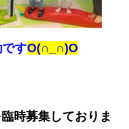
動です
O(∩_∩)O
を臨時募集しておりま