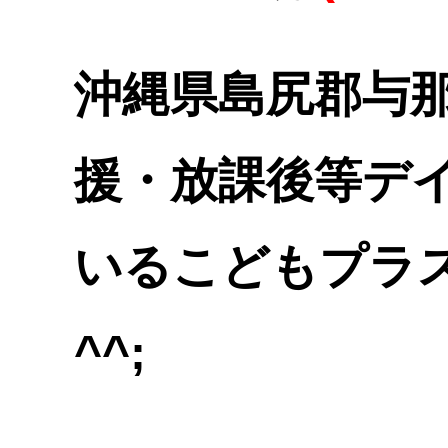
沖縄県島尻郡与
援・放課後等デ
いるこどもプラ
^^;