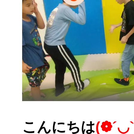
こんにちは
(❁´◡