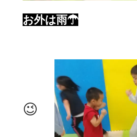
お外は雨☂
😉