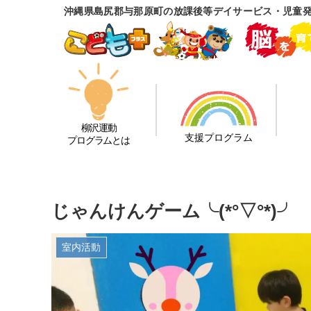
沖縄県島尻郡与那原町の放課後等デイサービス・児童
柳沢運動
支援プログラム
プログラムとは
じゃんけんゲーム╰(*°▽°*)╯
室内活動