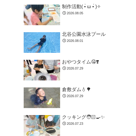
制作活動( •̀ ω •́ )✧
2026.08.05
北谷公園水泳プール
2026.08.01
おやつタイム🤤❣️
2026.07.29
倉敷ダム💧🌳
2026.07.29
クッキング🧑🏻‍🍳✨
2026.07.23