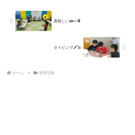
美味しい🍩🍬🍫
タイピング🖍️📝
ホーム
室内活動