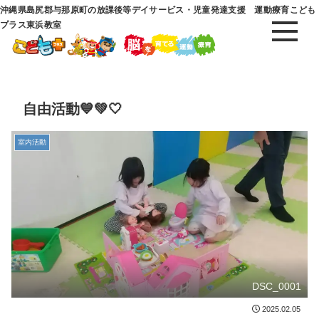
沖縄県島尻郡与那原町の放課後等デイサービス・児童発達支援 運動療育こども
プラス東浜教室
自由活動💙💚🤍
室内活動
DSC_0001
2025.02.05