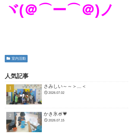
ヾ(＠⌒ー⌒＠)ノ
室内活動
人気記事
さみしい～～＞﹏＜
2026.07.02
かき氷🍧💗
2026.07.15