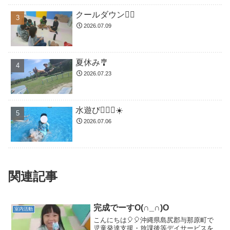
クールダウン😮‍💨
2026.07.09
夏休み🎐
2026.07.23
水遊び🏊🏻‍♂️☀️
2026.07.06
関連記事
完成でーすO(∩_∩)O
室内活動
こんにちは🎈🎈沖縄県島尻郡与那原町で
児童発達支援・放課後等デイサービスを