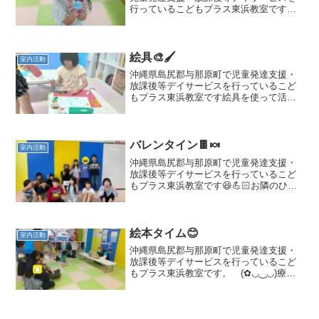
行っているこどもプラス東浜教室です。
療育の見学、体験を随時募集しておりま
す。😊二歳児からご利用可能です😊与那
原町にお住まいでなくてもご利用いただ
けますのでお気軽にご連絡...
絵具🎨🖌️
室内活動
沖縄県島尻郡与那原町で児童発達支援・
放課後等デイサービスを行っているこど
もプラス東浜教室です絵具を使って活動
をしました🎶自由に作りたいものを考え
て楽しく活動できました✨療育の見学、
体験を髄時募集しております（二歳児か
らご利用可能です）与那原...
バレンタイン🍫🍬
室内活動
沖縄県島尻郡与那原町で児童発達支援・
放課後等デイサービスを行っているこど
もプラス東浜教室です😆💪🏻お隣のひか
り部品店さんからバレンタインというこ
とで、お菓子のつかみ取りをさせてもら
いました🍫🍬🩷子どもたちも大喜びでし
た！！子どもたちのとびっ...
絵本タイム😊
室内活動
沖縄県島尻郡与那原町で児童発達支援・
放課後等デイサービスを行っているこど
もプラス東浜教室です。 (✿◡‿◡)療育
の見学、体験を随時募集しております。
与那原町にお住まいでなくてもご利用い
ただけますのでお気軽にご連絡くださ
い。当教室の送迎可能範...