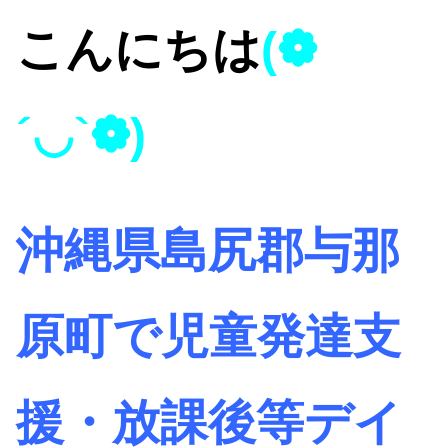
こんにちは
(❁
´◡`❁)
沖縄県島尻郡与那
原町で児童発達支
援・放課後等デイ