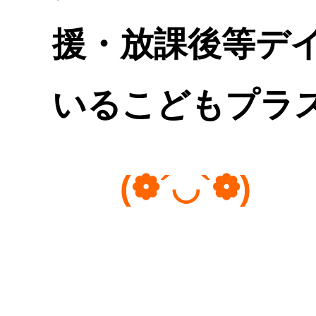
援・放課後等デ
いるこどもプラ
(❁´◡`❁)