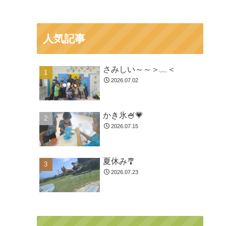
人気記事
さみしい～～＞﹏＜
2026.07.02
かき氷🍧💗
2026.07.15
夏休み🎐
2026.07.23