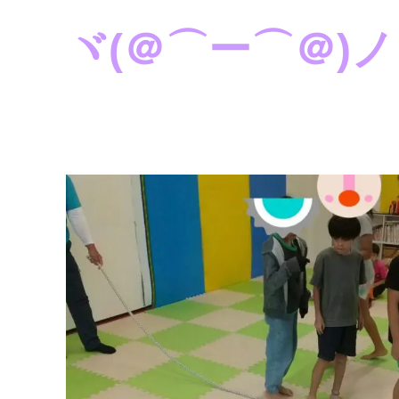
ヾ(＠⌒ー⌒＠)ノ