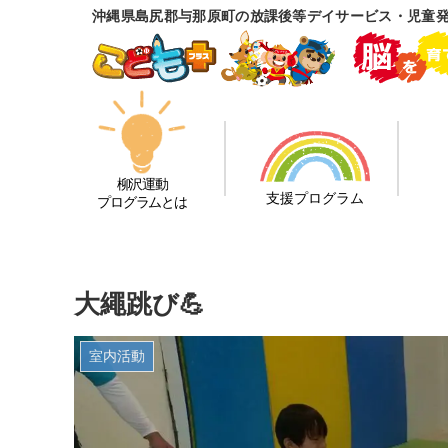
沖縄県島尻郡与那原町の放課後等デイサービス・児童
柳沢運動
支援プログラム
プログラムとは
大繩跳び💪
室内活動