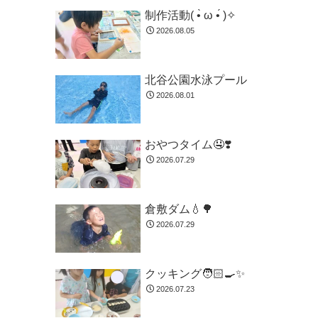
制作活動( •̀ ω •́ )✧
2026.08.05
北谷公園水泳プール
2026.08.01
おやつタイム🤤❣️
2026.07.29
倉敷ダム💧🌳
2026.07.29
クッキング🧑🏻‍🍳✨
2026.07.23