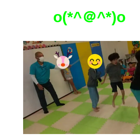
o(*^＠^*)o