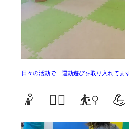
日々の活動で 運動遊びを取り入れてま
🤾 🧘‍♂️ ⛹️‍♀️ 💪