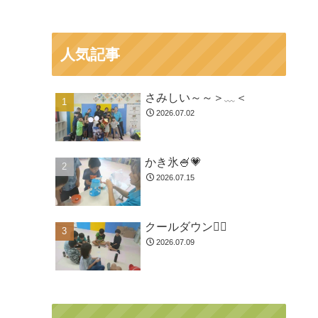
人気記事
さみしい～～＞﹏＜
2026.07.02
かき氷🍧💗
2026.07.15
クールダウン😮‍💨
2026.07.09