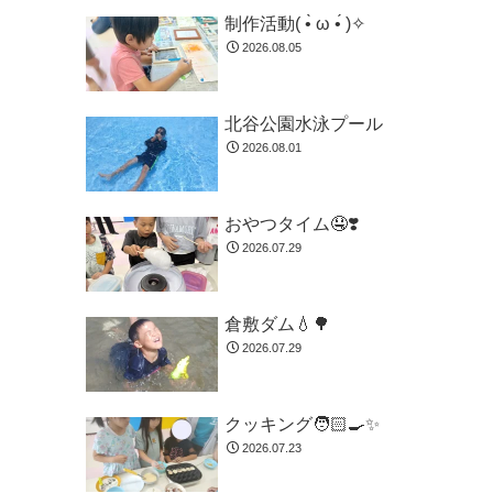
制作活動( •̀ ω •́ )✧
2026.08.05
北谷公園水泳プール
2026.08.01
おやつタイム🤤❣️
2026.07.29
倉敷ダム💧🌳
2026.07.29
クッキング🧑🏻‍🍳✨
2026.07.23