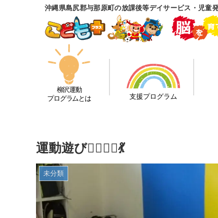
沖縄県島尻郡与那原町の放課後等デイサービス・児童
柳沢運動
支援プログラム
プログラムとは
運動遊び🏃‍♀️🤹‍♂️💃
未分類