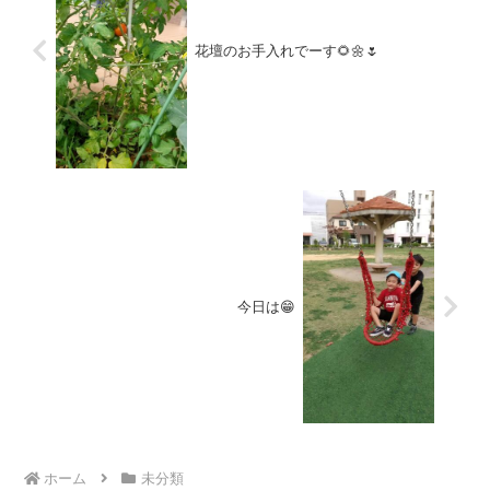
花壇のお手入れでーす🌻🌼🌷
今日は😁
ホーム
未分類