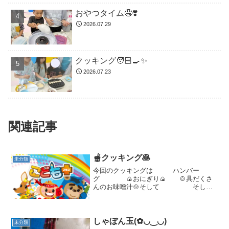
おやつタイム🤤❣️
2026.07.29
クッキング🧑🏻‍🍳✨
2026.07.23
関連記事
🫕クッキング🥞
未分類
今回のクッキングは ハンバー
グ 🍙おにぎり🍙 🍲具だくさ
んのお味噌汁🍲そして そし
て おやつは🍨フルーツパフェ🍨 しか
もおかわり😁 オ ッ ケ ー😉ジュ
ー ジューちょっつぴり 😮こわい
😣 集 中 お😁い...
しゃぼん玉(✿◡‿◡)
未分類