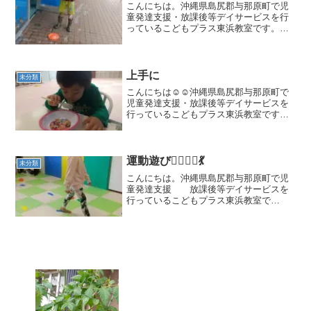
こんにちは。沖縄県島尻郡与那原町で児
童発達支援・放課後等デイサービスを行
っているこどもプラス東浜教室です。🎈
🎈🎈🩵🩶🩵療育の見学、体験を臨時募集
しております。与那原町にお住まいでな
くてもご利用いただけますのでお気軽に
ご連絡ください。当教室の...
上手に
未分類
こんにちは☺️☺️沖縄県島尻郡与那原町で
児童発達支援・放課後等デイサービスを
行っているこどもプラス東浜教室です。
🎈✨🎈✨ 食べれるように
なりました🥄🍙😁😍療育の見学、体験を
随時募集しております。（二歳児からご
利用可能です）与那...
運動遊び🏃‍♀️🤹‍♂️💃
未分類
こんにちは。沖縄県島尻郡与那原町で児
童発達支援 放課後等デイサービスを
行っているこどもプラス東浜教室で
す。 こどもプラス東浜教室では日々の
活動で 運動遊びを取り入れてます🤾
🧘‍♂️ ⛹️‍♀️ 💪療育の見学、体験を臨時募集
しております。...