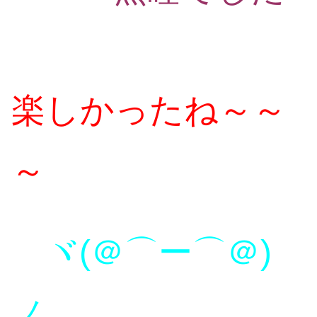
楽しかったね～～
～
ヾ(＠⌒ー⌒＠)
ノ