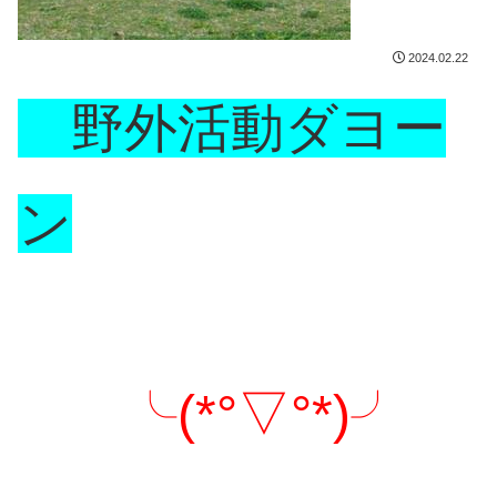
2024.02.22
野外活動ダヨー
ン
╰(*°▽°*)╯