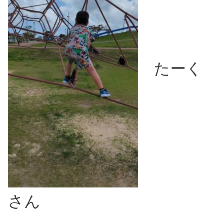
たーく
さん