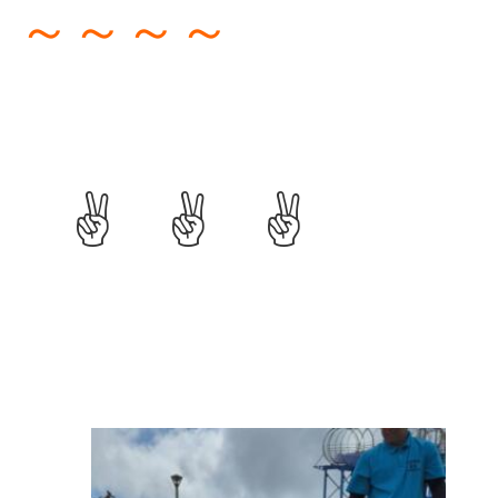
～～～～
✌️ ✌️ ✌️