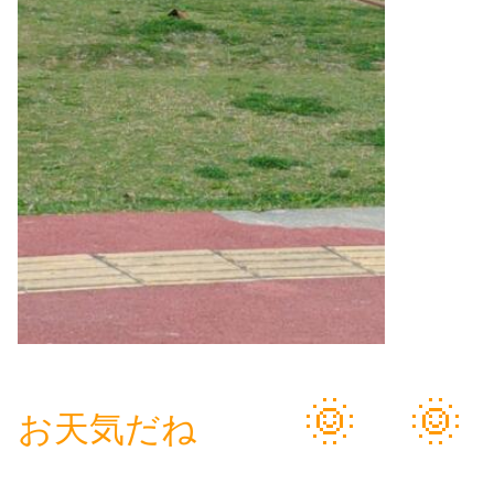
🌞 🌞
お天気だね