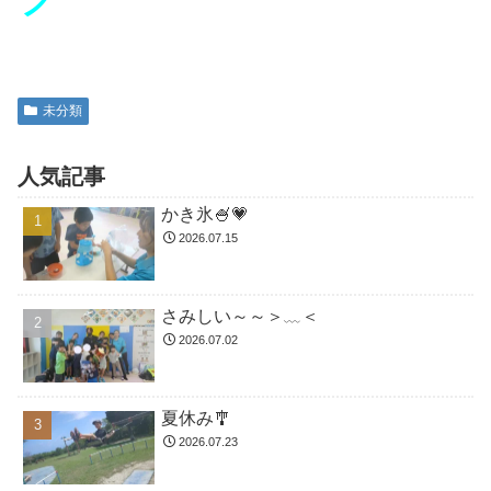
未分類
人気記事
かき氷🍧💗
2026.07.15
さみしい～～＞﹏＜
2026.07.02
夏休み🎐
2026.07.23