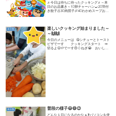
♬今日は待ちに待ったクッキング♬～本
日のお品書き～1⃣卵チャーハン🍳2⃣羽付
き餃子🥟3⃣肉団子🍖4⃣わかめスープおか
わり自由となっております💛いざ下準
備！！！慣れない包丁もしっかり練習🔪
年長さんたちは流石🤙上手に出来るよう
になってきたね🤟😊...
楽しいクッキング始まりました～
未分類
～🙌🙌
今日のメニューは 🤤シチューとトースト
ピザでーす クッキングスタート 🥕
切るよ😤🥔でーす😠🥚ねぎ😭 おいしか
な～ピザつくりまーす🍕 早く食べたい
ね～～～🤤 ピザ待ち～～～出来上がり
ました 😁くわっちぃさびら（頂きま
す）来月は何にするかな...
普段の様子😃😄😉
未分類
どんな１日になるのかなぁ❓パソコンを使