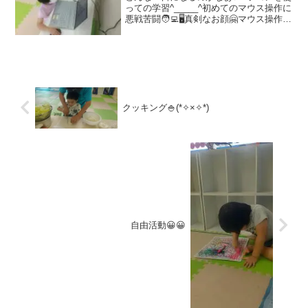
っての学習^_____^初めてのマウス操作に
悪戦苦闘🧑‍💻🖥️真剣なお顔🤗マウス操作に
慣れてくるとすいすい操作🖱️🖱️お道具沢山
出してごっこ遊び(❁´◡`❁)皆で工夫して
いるね＾～～～～👍運動遊びのお時...
クッキング🍚(*✧×✧*)
自由活動😀😀