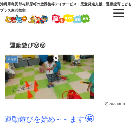
沖縄県島尻郡与那原町の放課後等デイサービス・児童発達支援 運動療育こども
プラス東浜教室
運動遊び😛😛
未分類
2022.08.01
🤩
運動遊びを始め～～ます