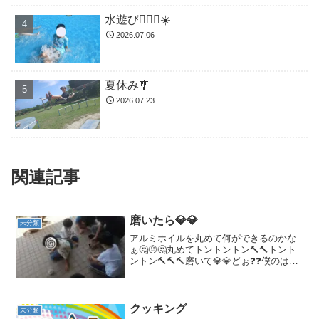
水遊び🏊🏻‍♂️☀️
2026.07.06
夏休み🎐
2026.07.23
関連記事
磨いたら💎💎
未分類
アルミホイルを丸めて何ができるのかな
ぁ🤔🤨🤔丸めてトントントン🔨🔨トント
ントン🔨🔨🔨磨いて💎💎どぉ❓❓僕のはま
だまだ🤨🤨もっと叩いて🔨🔨これくらい
かなぁ～🤔❓出来上がり～👍👍アルミホイ
ルを丸めて金槌でトントンしたり地面で
こすって磨いたり
クッキング
未分類