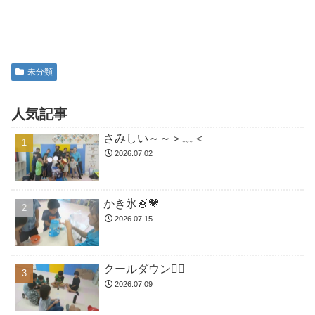
未分類
人気記事
さみしい～～＞﹏＜
2026.07.02
かき氷🍧💗
2026.07.15
クールダウン😮‍💨
2026.07.09