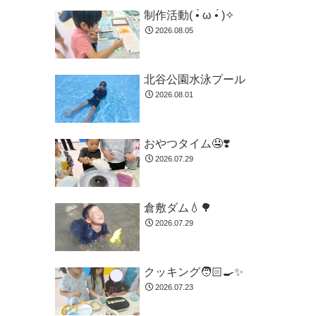
制作活動( •̀ ω •́ )✧
2026.08.05
北谷公園水泳プール
2026.08.01
おやつタイム🤤❣️
2026.07.29
倉敷ダム💧🌳
2026.07.29
クッキング🧑🏻‍🍳✨
2026.07.23