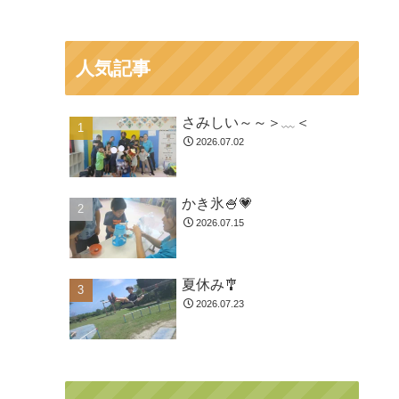
人気記事
さみしい～～＞﹏＜
2026.07.02
かき氷🍧💗
2026.07.15
夏休み🎐
2026.07.23