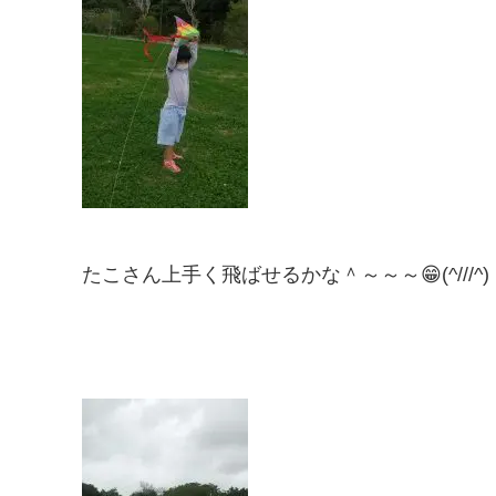
たこさん上手く飛ばせるかな＾～～～😁(^///^)