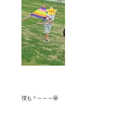
僕も＾～～～🤩