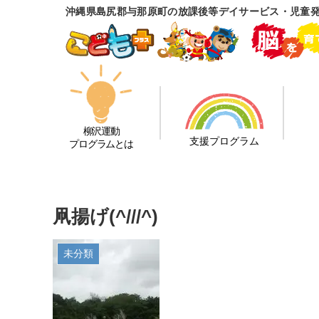
沖縄県島尻郡与那原町の放課後等デイサービス・児童
柳沢運動
支援プログラム
プログラムとは
凧揚げ(^///^)
未分類