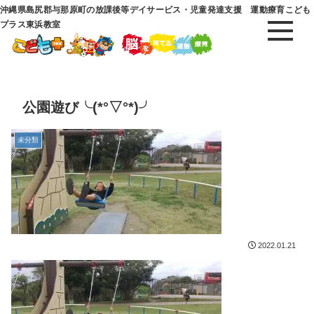
沖縄県島尻郡与那原町の放課後等デイサービス・児童発達支援 運動療育こども
プラス東浜教室
公園遊び╰(*°▽°*)╯
未分類
2022.01.21