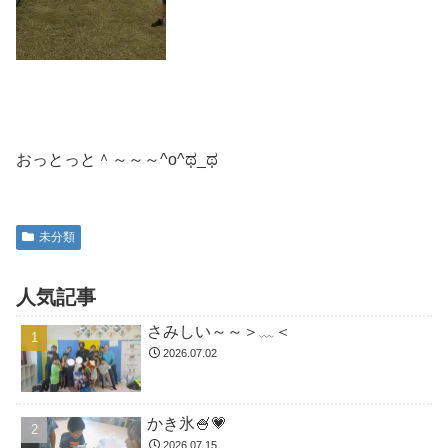
おっとっと＾～～～^o^ಥ_ಥ
未分類
人気記事
さみしい～～＞﹏＜
2026.07.02
かき氷🍧💗
2026.07.15