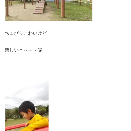
ちょぴりこわいけど
楽しい＾～～～🤩