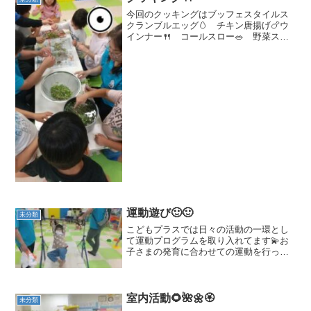
今回のクッキングはブッフェスタイルス
クランブルエッグ🥚 チキン唐揚げ🍗ウ
インナー🍴 コールスロー🥗 野菜スー
プ🫕デザートは ケーキ🍰 みんな
で下ごしらえ 🍅🥬🧅🥩🥕
🧄 🥚 🍳火を使うから慎重に
だよ 💦💢 ...
運動遊び🙂🙂
未分類
こどもプラスでは日々の活動の一環とし
て運動プログラムを取り入れてます💫お
子さまの発育に合わせての運動を行って
おります。🤍🤍🤎😀これから運動遊びを
始めます🌝みんなで楽しく運動遊びしま
しょうね＾～～～😀😀😀毎日の運動によ
り子供たちの成長が感じら...
室内活動🌻🌺🌼🏵
未分類