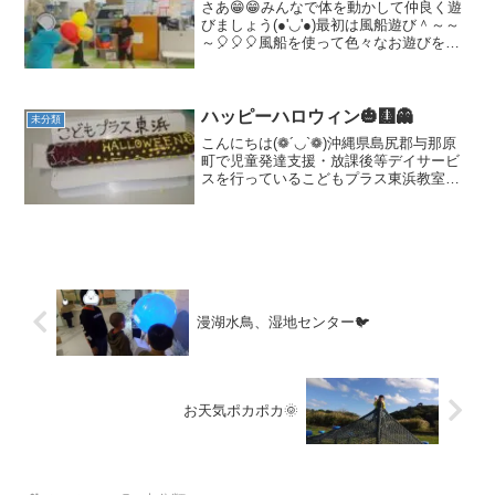
さあ😁😁みんなで体を動かして仲良く遊
びましょう(●'◡'●)最初は風船遊び＾～～
～🎈🎈🎈風船を使って色々なお遊びをし
てみましょう＾～🎈🎈✨次はなわとび遊
びをしましょう😁😄😉しっかりなわを見
てタイミングはかってね😲😲😱😁ちょっ
ぴりドキドキしち...
ハッピーハロウィン🎃🩻👻
未分類
こんにちは(❁´◡`❁)沖縄県島尻郡与那原
町で児童発達支援・放課後等デイサービ
スを行っているこどもプラス東浜教室で
す。🎃👻それぞれ 仮装してお外へgo～
～ o(*^＠^*)o療育の見学、体験を臨時
募集しております。与那原町にお住まい
でなく...
漫湖水鳥、湿地センター🐦
お天気ポカポカ🌞