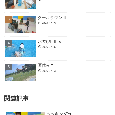
クールダウン😮‍💨
2026.07.09
水遊び🏊🏻‍♂️☀️
2026.07.06
夏休み🎐
2026.07.23
関連記事
クッキング🍴
未分類