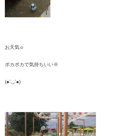
お天気☼
ポカポカで気持ちいい🌞
(●’◡’●)