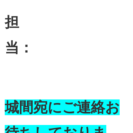
担
当：
城間宛にご連絡お
待ちしておりま