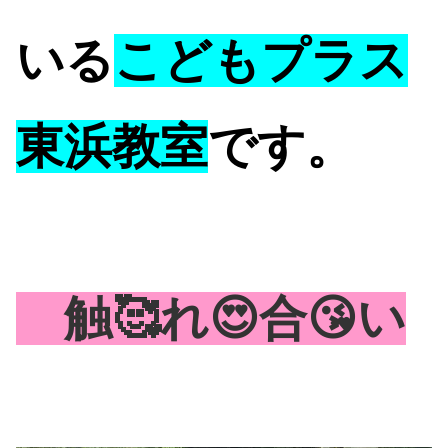
いる
こどもプラス
東浜教室
です。
触🥰れ😍合😘い