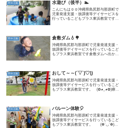
水遊び（後半）🏊
野外活動
こんにちは☺️☺️沖縄県島尻郡与那原町で
児童発達支援・放課後等デイサービスを
行っているこどもプラス東浜教室です。
水遊びスタート療育の見学、体験を随時
募集しております。二歳児からご利用可
能です🧑👧与那原町にお住まいでなくて
もご利用いただけます...
倉敷ダム💧🌳
野外活動
沖縄県島尻郡与那原町で児童発達支援・
放課後等デイサービスを行っているこど
もプラス東浜教室です倉敷ダムへ出かけ
ました✨夏休みも元気いっぱい活動して
います*^____^*療育の見学、体験を髄時
募集しております（二歳児からご利用可
能です）与那原町...
おして～～(´▽`ʃ♡ƪ)
野外活動
沖縄県島尻郡与那原町で児童発達支援・
放課後等デイサービスを行っているこど
もプラス東浜教室です。 (✿◕‿◕✿)療育
の見学、体験を随時募集しております。
（二歳児からご利用可能です）与那原町
にお住まいでなくてもご利用いただけま
すのでお気軽にご連...
バルーン体験🎈
野外活動
沖縄県島尻郡与那原町で児童発達支援・
放課後等デイサービスを行っているこど
もプラス東浜教室です。 (❁´◡`❁)療