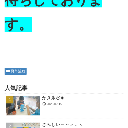
す。
野外活動
人気記事
かき氷🍧💗
2026.07.15
さみしい～～＞﹏＜