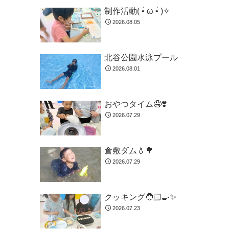
制作活動( •̀ ω •́ )✧
2026.08.05
北谷公園水泳プール
2026.08.01
おやつタイム🤤❣️
2026.07.29
倉敷ダム💧🌳
2026.07.29
クッキング🧑🏻‍🍳✨
2026.07.23