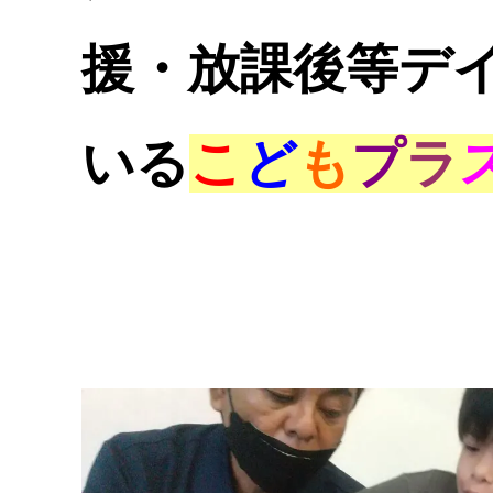
援・放課後等デ
いる
こ
ど
も
プ
ラ