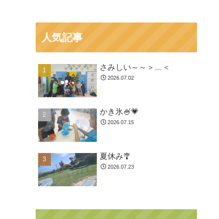
人気記事
さみしい～～＞﹏＜
2026.07.02
かき氷🍧💗
2026.07.15
夏休み🎐
2026.07.23