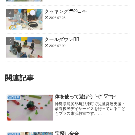
クッキング🧑🏻‍🍳✨
2026.07.23
クールダウン😮‍💨
2026.07.09
関連記事
体を使って遊ぼう╰(*°▽°*)╯
室内活動
沖縄県島尻郡与那原町で児童発達支援・
放課後等デイサービスを行っているこど
もプラス東浜教室です。
(✿◕‿◕✿) 体を使う遊びを
考えて作ったよ🎈🩵療育の見学、体験を
随時募集しております。🎈二歳児からご
利用可能です🎈与那原町にお住まい...
宝探し💎💎
室内活動