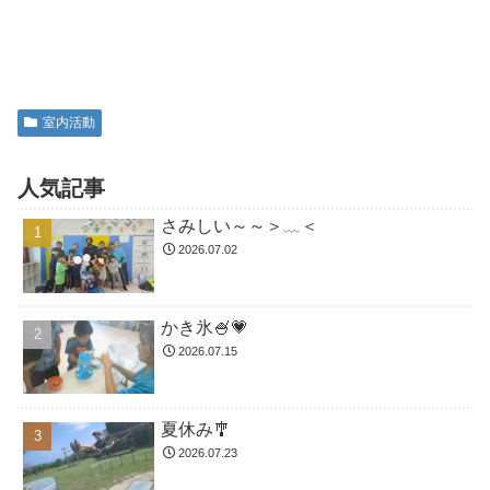
室内活動
人気記事
さみしい～～＞﹏＜
2026.07.02
かき氷🍧💗
2026.07.15
夏休み🎐
2026.07.23