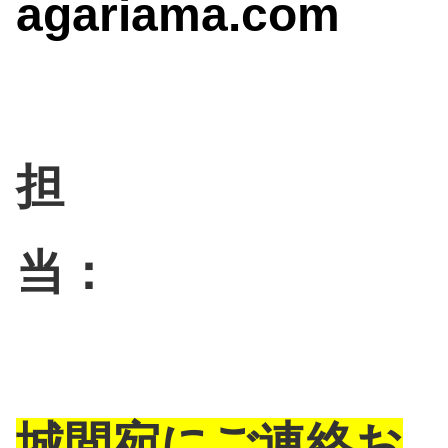
agariama.com
担
当：
城間宛にご連絡お