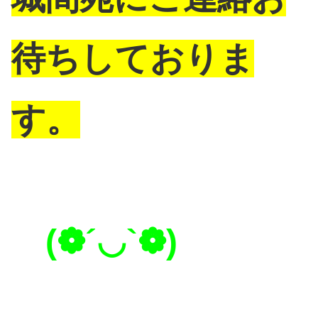
待ちしておりま
す。
(❁´◡`❁)