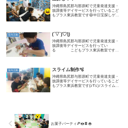
沖縄県島尻郡与那原町で児童発達支援・
放課後等デイサービスを行っているこど
もプラス東浜教室です😄🫶🏻宝探しゲー
ムをしましたφ(*￣0￣)難易度が高くとて
も苦戦していました😫😫療育の見学、体
験を髄時募集しております（二歳児から
ご利用可能です）与...
(´▽`ʃ♡ƪ)
室内活動
沖縄県島尻郡与那原町で児童発達支援・
放課後等デイサービスを行ってい
る こどもプラス東浜教室です。
療育の見学、体験を随時募集しておりま
す。👱二歳児からご利用可能です🧑与那
原町にお住まいでなくてもご利用いただ
けますのでお気軽にご連絡くださ...
スライム制作🫧
室内活動
沖縄県島尻郡与那原町で児童発達支援・
放課後等デイサービスを行っているこど
もプラス東浜教室です(≧∇≦)ﾉスライム作
りしました🎶✨療育の見学、体験を髄時
募集しております（二歳児からご利用可
能です）与那原町にお住まいでなくても
ご利用いただけます...
お菓子パーティ🍕🍩🍫🧁