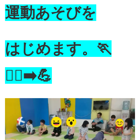
運動あそびを
はじめます。🏃
🏃‍♂️‍➡️💪