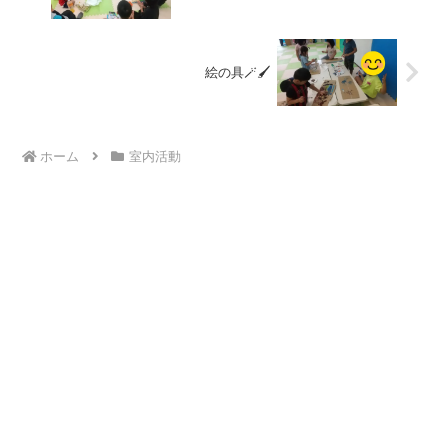
絵の具🪄🖌️
ホーム
室内活動